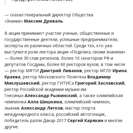
— сказал генеральный директор Общества
«Знание»
Максим Древаль
.
В акции принимают участие ученые, общественные и
государственные деятели, успешные предприниматели,
эксперты из различных областей. Среди тех, кто уже
выступил в роли лектора акции «Поделись своим знанием»
— более 30 глав регионов, более 10 сенаторов РФ и
депутатов Госдумы, более 60 ректоров вузов, в том числе
— ректор МФТИ
Дмитрий Ливанов
, ректор МГЛУ
Ирина
Краева
, ректор Московского Политеха
Владимир
Миклушевский
, ректор ГИТИСа
Григорий Заславский
,
ректор Российской академии музыки им.
Гнесиных
Александр Рыжинский
, а также олимпийская
чемпионка
Алла Шишкина
, олимпийский чемпион,
лыжник
Александр Легков
, мастер спорта
международного класса, российский автогонщик,
победитель ралли Дакар-2017
Сергей Карякин
и многие
другие.