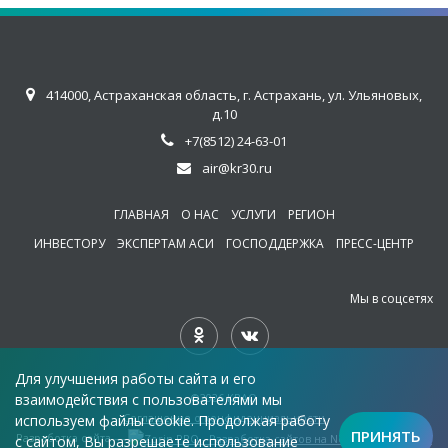
414000, Астраханская область, г. Астрахань, ул. Ульяновых,
д.10
+7(8512) 24-63-01
air@kr30.ru
ГЛАВНАЯ
О НАС
УСЛУГИ
РЕГИОН
ИНВЕСТОРУ
ЭКСПЕРТАМ АСИ
ГОСПОДДЕРЖКА
ПРЕСС-ЦЕНТР
Мы в соцсетях
Для улучшения работы сайта и его
взаимодействия с пользователями мы
©2026 КРAO
Соглашение о конфиденциальности
используем файлы cookie. Продолжая работу
ПРИНЯТЬ
Разработка сайта —
с сайтом, Вы разрешаете использование