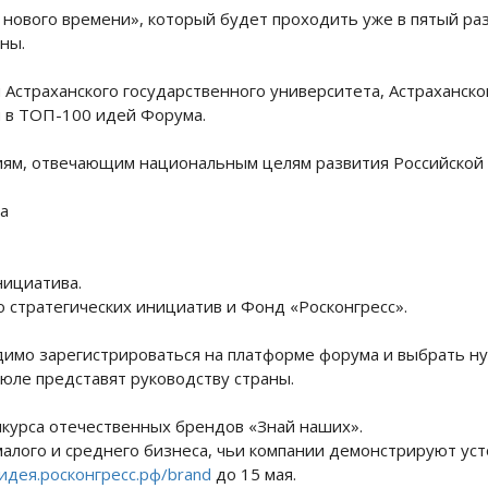
нового времени», который будет проходить уже в пятый раз
ны.
ы Астраханского государственного университета, Астраханск
 в ТОП-100 идей Форума.
иям, отвечающим национальным целям развития Российской 
а
нициатива.
 стратегических инициатив и Фонд «Росконгресс».
одимо зарегистрироваться на платформе форума и выбрать н
юле представят руководству страны.
нкурса отечественных брендов «Знай наших».
малого и среднего бизнеса, чьи компании демонстрируют ус
идея.росконгресс.рф/brand
до 15 мая.